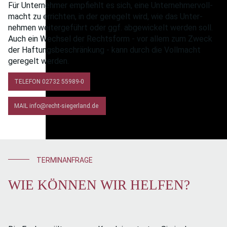
Für Unter­nehmer empfiehlt es sich, eine Unter­nehmer­voll­
macht zu errichten, in der geregelt wird, wie das Unter­
nehmen weiter­geführt oder ggf. abgewickelt werden soll.
Auch ein Wechsel der Rechts­form - vor allem zum Zweck
der Haftungs­beschränkung - kann durch die Voll­macht
geregelt werden.
TELEFON 02732 55989-0
MAIL info@recht-siegerland.de
TERMINANFRAGE
WIE KÖNNEN WIR HELFEN?