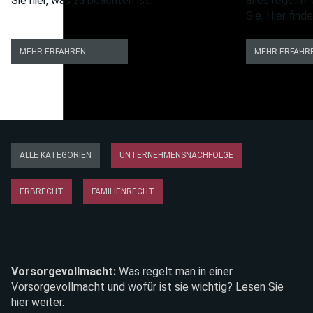
Sie hier, was zu beachten ist.
alles regeln?
Sie. Hier find
SCHEIDUNG
MEHR ERFAHREN
MEHR ERFAHR
-
IMMOBILIE,
UNTERHALT,
ZUGEWINN
ALLE KATEGORIEN
UNTERNEHMENSNACHFOLGE
ERBRECHT
FAMILIENRECHT
Vorsorgevollmacht
Was regelt man in einer
Vorsorgevollmacht und wofür ist sie wichtig? Lesen Sie
hier weiter.